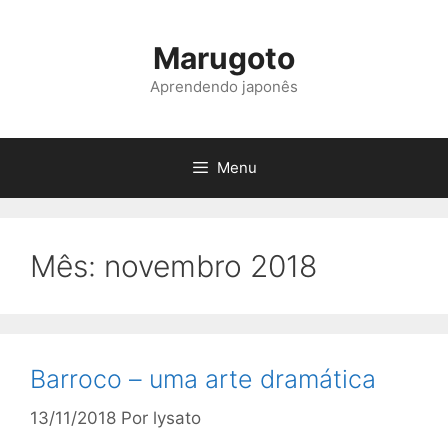
Pular
para
Marugoto
o
conteúdo
Aprendendo japonês
Menu
Mês:
novembro 2018
Barroco – uma arte dramática
13/11/2018
Por
lysato