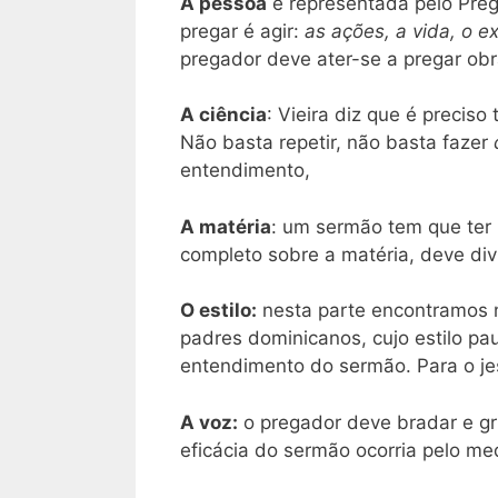
A pessoa
é representada pelo Preg
pregar é agir:
as ações, a vida, o 
pregador deve ater-se a pregar ob
A ciência
: Vieira diz que é preciso
Não basta repetir, não basta fazer
entendimento,
A matéria
: um sermão tem que ter
completo sobre a matéria, deve div
O estilo:
nesta parte encontramos n
padres dominicanos, cujo estilo pau
entendimento do sermão. Para o je
A voz:
o pregador deve bradar e gri
eficácia do sermão ocorria pelo me