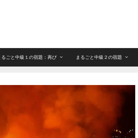
まるごと中級１の宿題：再び
まるごと中級２の宿題