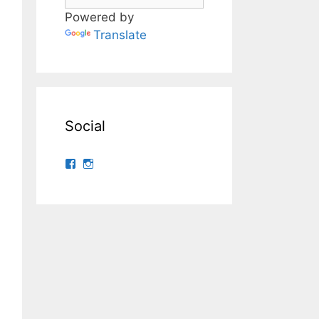
Powered by
Translate
Social
Ver
Ver
perfil
perfil
de
de
yuri30
yuri30sato
no
no
Facebook
Instagram