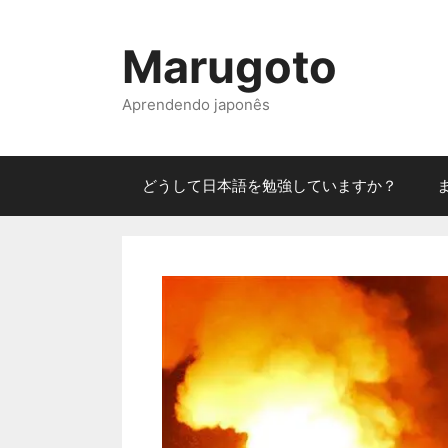
Pular
para
Marugoto
o
conteúdo
Aprendendo japonês
どうして日本語を勉強していますか？