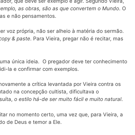
ador, que deve ser exemplo e agir. Segundo Vieira,
exemplo, as obras, são as que convertem o Mundo
. O
ras e não pensamentos.
 ter voz própria, não ser alheio à matéria do sermão.
copy & paste
. Para Vieira, pregar não é recitar, mas
 uma única ideia. O pregador deve ter conhecimento
idi-la e confirmar com exemplos.
ovamente a crítica levantada por Vieira contra os
tado na concepção cultista, dificultava o
suíta,
o estilo há-de ser muito fácil e muito natural
.
tar no momento certo, uma vez que, para Vieira, a
do de Deus e temor a Ele.