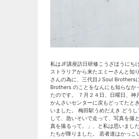
私はJF講座訪日研修こうざほうにちけんしゅ（
ストラリアから来たエミーさんと知り
さんの為に、三代目J Soul Broth
Brothers のことをなんにも知
たのです。 ７月２４日、日曜日、神
かんさいセンターに戻もどってたと
いました。 梅田駅うめだえき どう
して、急いそいで走って、写真を撮と
真を撮るって。」、と私は思いました
たちが降りました。 若者達はかっ