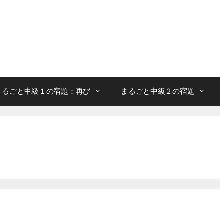
まるごと中級１の宿題：再び
まるごと中級２の宿題