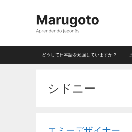
Pular
para
Marugoto
o
conteúdo
Aprendendo japonês
どうして日本語を勉強していますか？
シドニー
エミーデザイナー