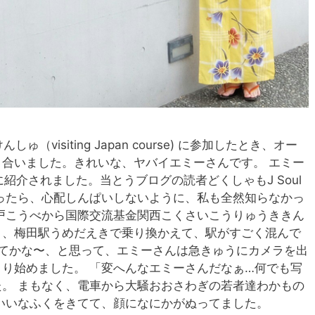
visiting Japan course) に参加したとき、オー
合いました。きれいな、ヤバイエミーさんです。 エミー
ersに紹介されました。当とうブログの読者どくしゃもJ Soul
らなかったら、心配しんぱいしないように、私も全然知らなかっ
戸こうべから国際交流基金関西こくさいこうりゅうききん
き、梅田駅うめだえきで乗り換かえて、駅がすごく混んで
してかな〜、と思って、エミーさんは急きゅうにカメラを出
り始めました。 「変へんなエミーさんだなぁ…何でも写
。 まもなく、電車から大騒おおさわぎの若者達わかもの
こいいなふくをきてて、顔になにかがぬってました。