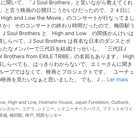
いて、「J Soul Brothers」と笑いながら教えてくれ
 Low」と言う映画の公開日こうかいひだったので、２４日に
h and Low the Movie」のコンサートが行なってまし
さか） そのコンサートの終わり時間だったので、梅田駅う
ul Brothers と High and Low の関係かんけいは
べて、J Soul Brothers は有名な日本のダンスとボ
あらたなメンバーで三代目を結成けっせいし、「三代目J
l Brothers from EXILE TRIBE」の名前もあります。 High
トで調しらべても、はっきりわからないで、エミーさんに聞き
カルグループではなくて、映画とプロジェクトです。 ユーチュ
映画を見たいなぁと思いました。 でも、J …
Ler mais
Low
,
High and Low
,
Holmann House
,
Japan Fundation
,
Outback
,
カンガルー
,
コアラ
,
シドニー
,
シドニーオペラハウス
,
フラットホワイ
路城
,
梅田駅
,
神戸
,
関西センター