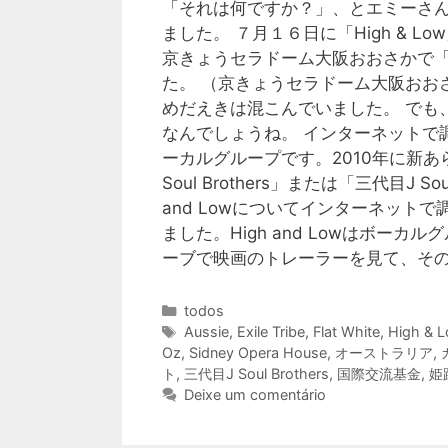
「それは何ですか？」、とエミーさんに聞
ました。 ７月１６日に「High &
京きょうセラドーム大阪おおさかで「Hig
た。 （京きょうセラドーム大阪おお
めだえきは混こんでいました。 でも、J So
なんでしょうね。 インターネットで調しら
ーカルグループです。2010年に新
Soul Brothers」または「三代目J Sou
and Lowについてインターネッ
ました。High and Lowはボー
ーブで映画のトレーラーを見て、その
Categorias
todos
Tags
Aussie
,
Exile Tribe
,
Flat White
,
High & 
Oz
,
Sidney Opera House
,
オーストラリア
,
ト
,
三代目J Soul Brothers
,
国際交流基金
,
姫
Deixe um comentário