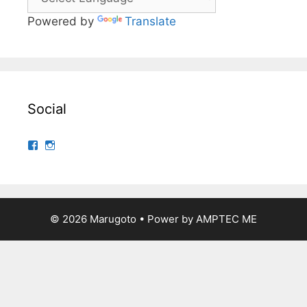
Powered by
Translate
Social
Ver
Ver
perfil
perfil
de
de
yuri30
yuri30sato
no
no
Facebook
Instagram
© 2026 Marugoto
• Power by
AMPTEC ME