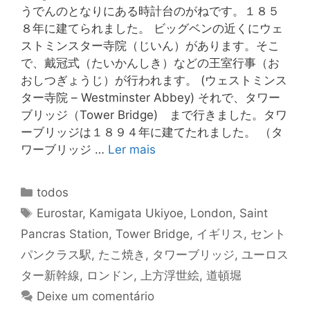
うでんのとなりにある時計台のがねです。１８５
８年に建てられました。 ビッグベンの近くにウェ
ストミンスター寺院（じいん）があります。そこ
で、戴冠式（たいかんしき）などの王室行事（お
おしつぎょうじ）が行われます。 (ウェストミンス
ター寺院 – Westminster Abbey) それで、タワー
ブリッジ（Tower Bridge) まで行きました。タワ
ーブリッジは１８９４年に建てたれました。 （タ
ワーブリッジ …
Ler mais
Categorias
todos
Tags
Eurostar
,
Kamigata Ukiyoe
,
London
,
Saint
Pancras Station
,
Tower Bridge
,
イギリス
,
セント
パンクラス駅
,
たこ焼き
,
タワーブリッジ
,
ユーロス
ター新幹線
,
ロンドン
,
上方浮世絵
,
道頓堀
Deixe um comentário