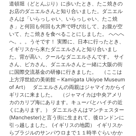
道頓堀（どとんぶり）に歩いたとき、たこ焼きの
お店のダニエルさんと知り合いました。ダニエル
さんは「いらっしゃい、いらっしゃい、たこ焼
き」と何回も何回も大声で呼び出して、お腹が空
いて、たこ焼きを食べることにしました。 へへへ
へ。。。うそです！ 実際に、日本に行ったとき、
イギリスから来たダニエルさんと知り合いまし
た。背が高い、クールなダニエルさんです。 サイ
さん、ピカさん、ダニエルさんと一緒に大阪の街
に国際交流基金の研修に行きました。 （ここは
上方浮世絵の美術館 – Kamigata Ukiyoe Museum
of Art） ダニエルさんの両親はジャマイカからイ
ギリスに来ました。 （ジャマイカは中央アメリ
カのカリブ海にあります。キューバとハイチの近
くにあります。） ダニエルさんはマンチェスター
(Manchester)と言う街に生まれて、後ロンドンに
引っ越しました。 (イギリスの地図） イギリスか
らブラジルのサンパウロまで１１時半ぐらいかか