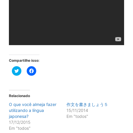
Compartilhe isso:
C
C
l
l
i
i
q
q
u
u
e
e
p
p
Relacionado
a
a
r
r
O que você almeja fazer
作文を書きましょう５
a
a
c
c
utilizando a língua
15/11/2014
o
o
japonesa?
m
m
Em "todos"
p
p
17/12/2015
a
a
r
r
Em "todos"
t
t