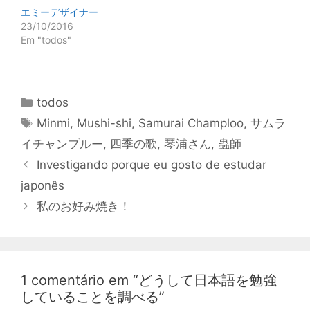
i
i
エミーデザイナー
l
l
h
h
23/10/2016
a
a
Em "todos"
r
r
n
n
o
o
T
F
w
a
i
c
t
e
Categorias
todos
t
b
e
o
Tags
Minmi
,
Mushi-shi
,
Samurai Champloo
,
サムラ
r
o
(
k
a
(
イチャンプルー
,
四季の歌
,
琴浦さん
,
蟲師
b
a
r
b
Navegação
Investigando porque eu gosto de estudar
e
r
e
e
de
japonês
m
e
n
m
post
o
n
私のお好み焼き！
v
o
a
v
j
a
a
j
n
a
e
n
l
e
a
l
1 comentário em “どうして日本語を勉強
)
a
)
していることを調べる”