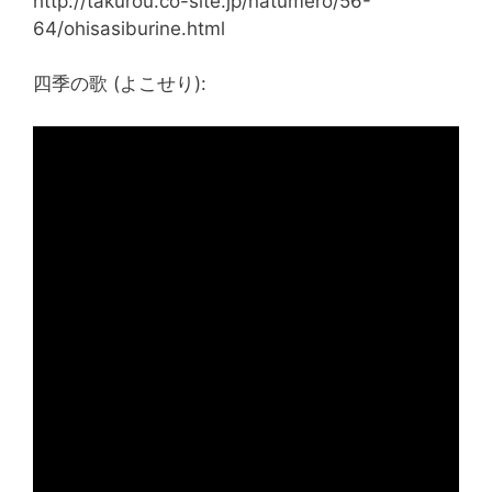
http://takurou.co-site.jp/natumero/56-
64/ohisasiburine.html
四季の歌 (よこせり):