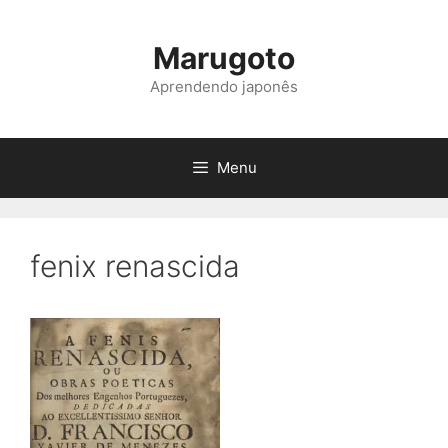
Pular
para
Marugoto
o
conteúdo
Aprendendo japonês
Menu
fenix renascida